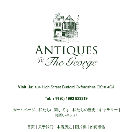
Skip
to
content
Visit Us:
104 High Street Burford Oxfordshire OX18 4QJ
Tel: +44 (0) 1993 823319
ホームページ
|
私たちに関しては
|
私たちの歴史
|
ギャラリー
|
お問い合わせ
首页
|
关于我们
|
本店历史
|
图片集
|
如何抵达